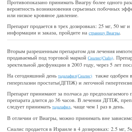
Противопоказано принимать Виагру более одного раза 
вероятность возникновения серьезных побочных эффе
или низкое кровяное давление.
Препарат продается в трех дозировках: 25 мг, 50 мг 
информации и заказа, пройдите на
.
страницу Виагры
Вторым разрешенным препаратом для лечения импоте
продаваемый под торговой маркой
. Препа
Сиалис(Cialis)
эректильной дисфункции в 2003 году, через 5 лет пос
На сегодняшний день
также одобрен в
тадалафил(Сиалис)
гиперплазии простаты(ДГПЖ) и легочной гипертензи
Препарат принимают за полчаса до предполагаемого п
препарата длится до 36 часов. В лечении ДГПЖ, пре
следует принимать
, чаще чем 1 раз в день.
тадалафил
В отличии от Виагры, можно принимать вне зависимо
Сиалис продается в Израиле в 4 дозировках: 2.5 мг, 5м