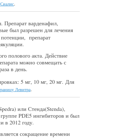
.
 Сиалис
ы. Препарат варденафил,
рвые был разрешен для лечения
 потенции, препарат
якуляции.
ого полового акта.
Действие
епарата можно совмещать с
аза в день.
ровках: 5 мг, 10 мг, 20 мг.
Для
.
траницу Левитра
edra) или Стенда(Stenda),
 группе PDE5 ингибиторов и был
и в 2012 году.
является сокращение времени