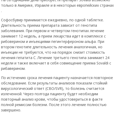
.
Софосбувир принимается ежедневно, по одной таблетке.
Длительность приема препарата зависит от генотипа
заболевания. При первом и четвертом генотипах лечение
занимает 12 недель, а прием лекарства идет в комплексе с
рибоверином и инъекциями пегинтерфероном-альфа. При
втором генотипе длительность лечения аналогичная, но
инъекции не требуются, что на порядок снизит стоимость
лечения гепатита С. Лечение третьего генотипа занимает 24
недели и также включает в себя совмещение приема Sovaldi с
рибаверином.
По истечению срока лечения пациенту назначается повторное
обследование. Если результаты анализов показали стойкий
вирусологический ответ (СВО/SVR), то болезнь считается
излеченной. Через полгода пациенту будет необходим
повторный анализ крови, чтобы удостовериться в факте
полной ремиссии болезни. После этого лечение полностью
завершено.
На Софосбувир цена объясняется также и высокой степенью