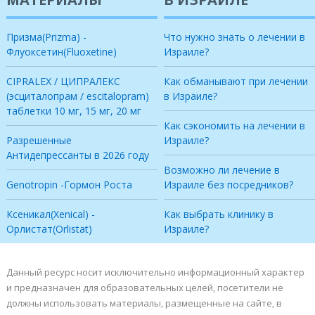
Призма(Prizma) -
Что нужно знать о лечении в
Флуоксетин(Fluoxetine)
Израиле?
CIPRALEX / ЦИПРАЛЕКС
Как обманывают при лечении
(эсциталопрам / escitalopram)
в Израиле?
таблетки 10 мг, 15 мг, 20 мг
Как сэкономить на лечении в
Разрешенные
Израиле?
Антидепрессанты в 2026 году
Возможно ли лечение в
Genotropin -Гормон Роста
Израиле без посредников?
Ксеникал(Xenical) -
Как выбрать клинику в
Орлистат(Orlistat)
Израиле?
Данный ресурс носит исключительно информационный характер
и предназначен для образовательных целей, посетители не
должны использовать материалы, размещенные на сайте, в
качестве медицинских рекомендаций. Все права защищены.