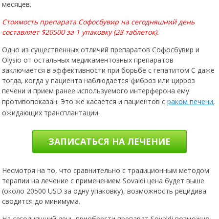
Стоимость препарата Софосбувир на сегодняшний день
составляет $20500 за 1 упаковку (28 таблеток).
Одно из существенных отличий препаратов Софосбувир и
Olysio от остальных медикаментозных препаратов
заключается в эффективности при борьбе с гепатитом С даже
тогда, когда у пациента наблюдается фиброз или цирроз
печени и прием ранее используемого интерферона ему
противопоказан. Это же касается и пациентов с
раком печени
,
ожидающих трансплантации.
ЗАПИСАТЬСЯ НА ЛЕЧЕНИЕ
Несмотря на то, что сравнительно с традиционным методом
терапии на лечение c применением Sovaldi цена будет выше
(около 20500 USD за одну упаковку), возможность рецидива
сводится до минимума.
На сегодняшний день приобрести препарат Sovaldi возможно
только в Америке, Израиле и в некоторых европейских странах