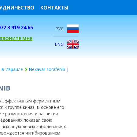
УДНИЧЕСТВО
КОНТАКТЫ
72 3 919 24 65
РУС
ЕЗВОНИТЕ МНЕ
ENG
 в Израиле
Nexavar sorafenib |
NIB
тся эффективным ферментным
 к группе киназ. В основе его
ие размножения и развития
ледованиях показал свою
чных опухолевых заболеваниях.
овождается ингибированием