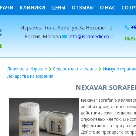
РАЧИ
КЛИНИКИ
ЦЕНЫ
ОТЗЫВЫ
О НАС
СОТР
+9
Израиль, Тель-Авив, ул. Ха Нехошет, 2
Россия, Москва
info@isramedic.co.il
ПЕР
Лечение в Израиле
Лекарства в Израиле
Иммунотерапия
Лекарства из Израиля
NEXAVAR SORAFE
Nexavar sorafenib являе
ингибитором, относящимся
действия лежит подавлен
опухолевых клеток. В исс
эффективность при разли
Действие препарата сопр