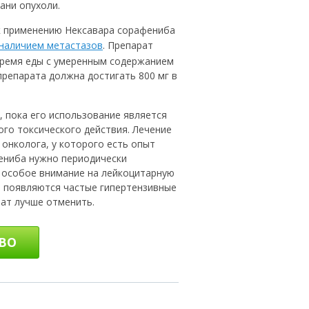
ани опухоли.
к применению Нексавара сорафениба
 наличием метастазов
. Препарат
время еды с умеренным содержанием
репарата должна достигать 800 мг в
 пока его использование является
го токсического действия. Лечение
онколога, у которого есть опыт
ениба нужно периодически
 особое внимание на лейкоцитарную
а появляются частые гипертензивные
рат лучше отменить.
ТВО