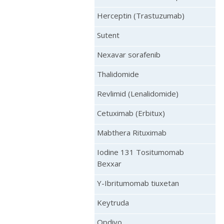
Herceptin (Trastuzumab)
Sutent
Nexavar sorafenib
Thalidomide
Revlimid (Lenalidomide)
Cetuximab (Erbitux)
Mabthera Rituximab
Iodine 131 Tositumomab
Bexxar
Y-Ibritumomab tiuxetan
Keytruda
Opdivo