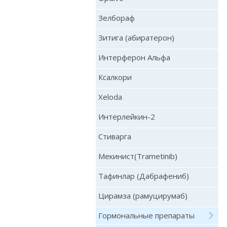
Зелбораф
Зитига (абиратерон)
Интерферон Альфа
Ксалкори
Xeloda
Интерлейкин-2
Стиварга
Мекинист(Trametinib)
Тафинлар (Дабрафениб)
Цирамза (рамуцирумаб)
Гормональные препараты