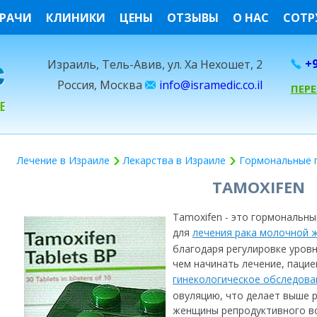
РАЧИ
КЛИНИКИ
ЦЕНЫ
ОТЗЫВЫ
О НАС
СОТР
+9
Израиль, Тель-Авив, ул. Ха Нехошет, 2
Россия, Москва
info@isramedic.co.il
ПЕР
Лечение в Израиле
Лекарства в Израиле
Гормональные 
TAMOXIFEN
Tamoxifen - это гормональны
для
лечения рака молочной 
благодаря регулировке уровн
чем начинать лечение, паци
гинекологическое обследова
овуляцию, что делает выше 
женщины репродуктивного в